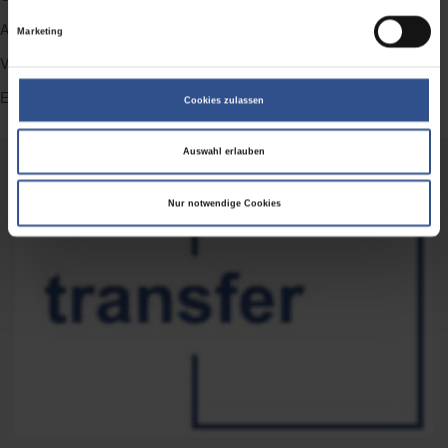
Activity Tracking
Marketing
Verkäufer- / Händlerbefragungen
Empfehlungsmanagement
Cookies zulassen
Auswahl erlauben
Nur notwendige Cookies