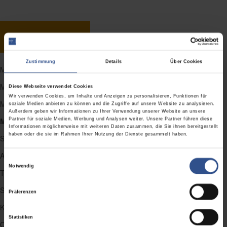
Kontakt aufnehmen
Zustimmung
Details
Über Cookies
Mystery Visit
Mystery Calling
Diese Webseite verwendet Cookies
Wir verwenden Cookies, um Inhalte und Anzeigen zu personalisieren, Funktionen für
Mystery Mailing
soziale Medien anbieten zu können und die Zugriffe auf unsere Website zu analysieren.
Außerdem geben wir Informationen zu Ihrer Verwendung unserer Website an unsere
Mystery E-Shopping
Partner für soziale Medien, Werbung und Analysen weiter. Unsere Partner führen diese
Informationen möglicherweise mit weiteren Daten zusammen, die Sie ihnen bereitgestellt
haben oder die sie im Rahmen Ihrer Nutzung der Dienste gesammelt haben.
Store Check / Promotion Check
Audits
Einwilligungsauswahl
Notwendig
Transaktionspreisstudien
Social-Media-Test
Präferenzen
Kundenerleben
Statistiken
Omnichannel Sales Excellence