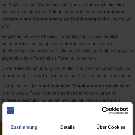
Ein Audit ist einem Storecheck sehr ähnlich, denn auch hier wird
nach vorab festgelegten Kriterien überprüft, ob das
strategische
Konzept eines Unternehmens zur Kundenansprache
umgesetzt
wird.
Verglichen mit Store Checks sind Audits jedoch meist deutlich
umfangreicher und komplexer. Außerdem werden sie offen
durchgeführt, das heißt der Testkunde gibt sich zu Beginn des Audits
gegenüber dem Personal als Tester zu erkennen.
Die korrekte Durchführung von Audits ist äußerst anspruchsvoll und
erfordert detailliertes Training und eine Zertifizierung der Testkäufer.
Da transfer seit jeher
auf komplexe Testsituationen spezialisiert
ist und unsere Tester dementsprechend in Vorbereitung und
Auftreten geschult sind, bekommen Sie mit unseren Audits ein
wertvolles Instrument zur Überprüfung Ihrer Standards an die Hand.
Zustimmung
Details
Über Cookies
Kontakt aufnehmen