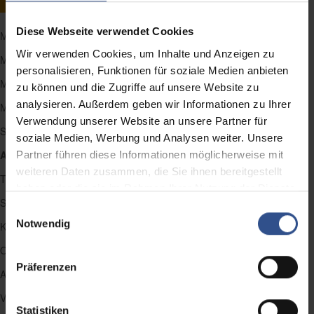
Diese Webseite verwendet Cookies
Mystery Visit
Wir verwenden Cookies, um Inhalte und Anzeigen zu
Mystery Calling
personalisieren, Funktionen für soziale Medien anbieten
Mystery Mailing
zu können und die Zugriffe auf unsere Website zu
analysieren. Außerdem geben wir Informationen zu Ihrer
Mystery E-Shopping
Verwendung unserer Website an unsere Partner für
Store Check / Promotion Check
soziale Medien, Werbung und Analysen weiter. Unsere
Audits
Partner führen diese Informationen möglicherweise mit
weiteren Daten zusammen, die Sie ihnen bereitgestellt
Transaktionspreisstudien
haben oder die sie im Rahmen Ihrer Nutzung der Dienste
Social-Media-Test
gesammelt haben.
Einwilligungsauswahl
Notwendig
Kundenerleben
Omnichannel Sales Excellence
Präferenzen
Activity Tracking
Verkäufer- / Händlerbefragungen
Statistiken