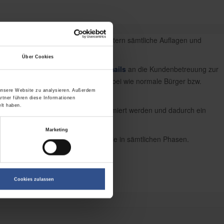
ahrung bringen, ob von Ihren Mitarbeitern sämtliche Auflagen und
Über Cookies
fe
bei Service-Hotlines sowie
Testmails
an die Kundenbetreuung zur
Unsere Testkunden verhalten sich dabei wie normale Bürger bzw.
 unsere Website zu analysieren. Außerdem
rtner führen diese Informationen
lt haben.
mittelten Schwachstellen ansetzt, optimiert werden und dadurch ein
Marketing
rainingserfolgs, wir unterstützen Sie in sämtlichen Phasen.
Cookies zulassen