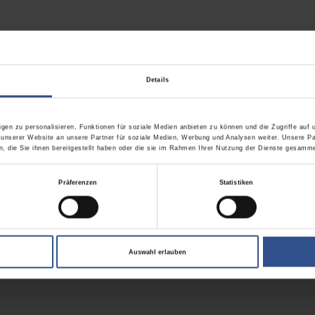
equalität Ihrer Mitarbeiter ermitteln und steigern? Sie möchten in Erf
Details
en wir Methoden des Mystery Shopping ein. Dazu zählen u.a.
Testanru
auch
Testbesuche
von dafür qualifizierten Mystery Shoppern vor Ort. 
gen zu personalisieren, Funktionen für soziale Medien anbieten zu können und die Zugriffe auf
 sowie des gebotenen Services geschult.
 unserer Website an unsere Partner für soziale Medien, Werbung und Analysen weiter. Unsere Pa
 die Sie ihnen bereitgestellt haben oder die sie im Rahmen Ihrer Nutzung der Dienste gesamme
e Leistung von Mitarbeitern kann durch ein Training das genau an den er
Präferenzen
Statistiken
men für eine höhere Serviceorientierung bis hin zur Überprüfung des T
Auswahl erlauben