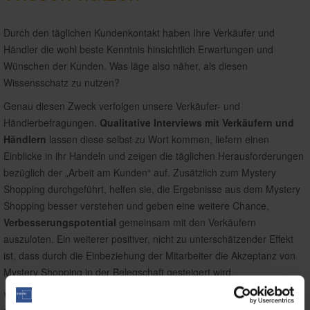
Durch den täglichen Kundenkontakt haben Ihre Verkäufer und
Händler die wohl beste Kenntnis hinsichtlich Erwartungen und
Wünschen der Kunden. Was läge also näher, als diesen
Wissensschatz zu nutzen?
Genau diesen Zweck verfolgen unsere Verkäufer- und
Händlerbefragungen.
Qualitative Interviews mit Verkäufern und
Händlern
lassen diese selbst zu Wort kommen, liefern einen
Einblicke in ihr Handeln und zeigen die täglichen Herausforderungen
bezüglich der „Arbeit am Kunden“ auf. Zusätzlich zum Mystery
Shopping durchgeführt, helfen sie, die Ergebnisse aus dem Mystery
Shopping besser verstehen und geben eine weitere Chance,
Verbesserungspotential
gemeinsam mit den Verkäufern
auszuloten. Ein weiterer positiver, nicht zu unterschätzender Effekt
ist, dass durch die Einbeziehung der Mitarbeiter die Akzeptanz von
Mystery Shopping in der Belegschaft gesteigert wird.
Viele unserer Testkunden sind auf die professionelle