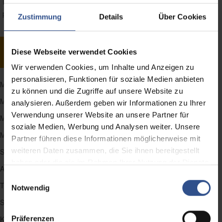
Interviewführung geschult. Nutzen Sie also unsere Expertise und
profitieren Sie von der Erfahrung und dem Wissen Ihrer Verkäufer!
Zustimmung
Details
Über Cookies
Kontakt aufnehmen
Diese Webseite verwendet Cookies
Wir verwenden Cookies, um Inhalte und Anzeigen zu
personalisieren, Funktionen für soziale Medien anbieten
Mystery Visit
zu können und die Zugriffe auf unsere Website zu
Mystery Calling
analysieren. Außerdem geben wir Informationen zu Ihrer
Verwendung unserer Website an unsere Partner für
Mystery Mailing
soziale Medien, Werbung und Analysen weiter. Unsere
Mystery E-Shopping
Partner führen diese Informationen möglicherweise mit
weiteren Daten zusammen, die Sie ihnen bereitgestellt
Store Check / Promotion Check
haben oder die sie im Rahmen Ihrer Nutzung der Dienste
Audits
gesammelt haben.
Einwilligungsauswahl
Transaktionspreisstudien
Notwendig
Social-Media-Test
Kundenerleben
Präferenzen