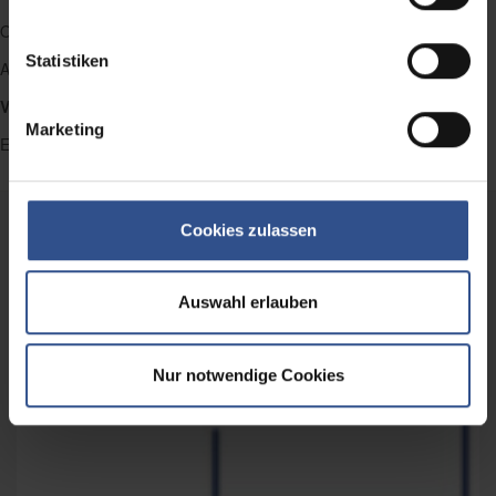
Omnichannel Sales Excellence
Statistiken
Activity Tracking
Verkäufer- / Händlerbefragungen
Marketing
Empfehlungsmanagement
Cookies zulassen
Auswahl erlauben
Nur notwendige Cookies