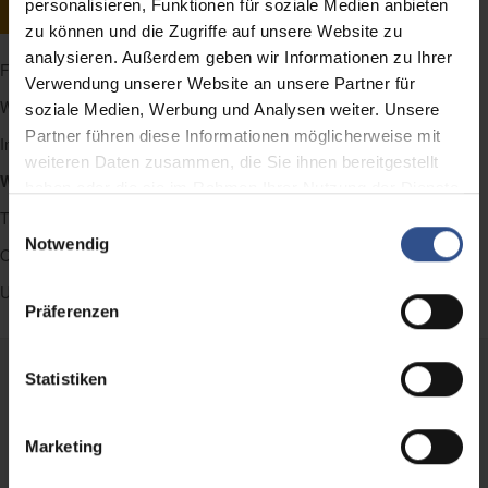
personalisieren, Funktionen für soziale Medien anbieten
zu können und die Zugriffe auf unsere Website zu
analysieren. Außerdem geben wir Informationen zu Ihrer
Feedbacktest
Verwendung unserer Website an unsere Partner für
Wettbewerbsbeobachtung
soziale Medien, Werbung und Analysen weiter. Unsere
Partner führen diese Informationen möglicherweise mit
Internationale Studien
weiteren Daten zusammen, die Sie ihnen bereitgestellt
Workshops mit Testkäufern / Verkäufern
haben oder die sie im Rahmen Ihrer Nutzung der Dienste
gesammelt haben.
Trainings / Rollenspieler
Einwilligungsauswahl
Notwendig
Online-Reporting
Unsere Qualitäts-Indizes
Präferenzen
Statistiken
Marketing