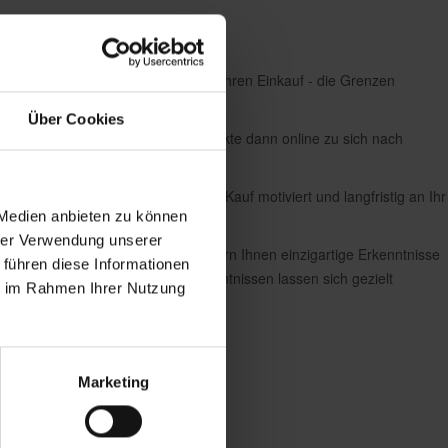
r Verfügung stehenden Kanäle für Ihren Einkauf - die Grenzen
Über Cookies
eschäft an und bestellen die Produkte dann online zu sich nach
verloren, können mehr Kunden zum Kauf motiviert und langfristig an Ihr
 Medien anbieten zu können
hrer Verwendung unserer
t bei Ihren Mitarbeitern. Wir liefern Ihnen einzigartige Erkenntnisse
 führen diese Informationen
 Kunden eingehen. Aus diesen Erkenntnissen lassen sich gezielt
ie im Rahmen Ihrer Nutzung
eiben wettbewerbsfähig.
Marketing