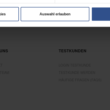
ies
Auswahl erlauben
 UNS
TESTKUNDEN
KT
LOGIN TESTKUNDE
 TEAM
TESTKUNDE WERDEN
HÄUFIGE FRAGEN (FAQS)