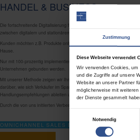
HANDEL & BUSINESS
Die fortschreitende Digitalisierung führt dazu, dass sich auch Ansp
zwischen digitalem und stationärem Handel verschwimmen.
Zustimmung
Kunden möchten z.B. Produkte online aussuchen und diese in einer be
Hause.
Diese Webseite verwendet 
Nur mit 100-prozentig implementierten Prozessen, vor allem aber durch
Wir verwenden Cookies, um I
Unternehmen gebunden werden.
und die Zugriffe auf unsere 
Mit unserer Methode zeigen wir Ihnen die Stellen, an denen Verbesseru
Website an unsere Partner fü
darüber, wie sich Verkäufer im Spannungsfeld online – offline Handel v
möglicherweise mit weiteren
Handlungsempfehlungen ableiten und so die Verkaufs- und Abschlusstec
der Dienste gesammelt habe
Durch die von uns initiierten Verbesserungen steigern Sie Ihre Conversi
Einwilligungsauswahl
Notwendig
OMNICHANNEL SALES EXCELLENCE