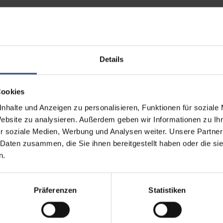
rüche von Kunden zunehmend wandeln. Kunden nutzen sämtliche Ihnen zu
Details
stimmten Filiale reservieren. Oder Kunden schauen sich Produkte im G
Cookies
 perfekt geschulte Mitarbeiter gehen potentielle Online-Kunden nicht 
nhalte und Anzeigen zu personalisieren, Funktionen für soziale
Website zu analysieren. Außerdem geben wir Informationen zu I
ngspotential besteht: Bei der Anwendung Ihrer Systeme und ganz konkre
r soziale Medien, Werbung und Analysen weiter. Unsere Partner
erhalten und wie Mitarbeiter auf vorinformierte bzw. online-orientierte
 Daten zusammen, die Sie ihnen bereitgestellt haben oder die s
hniken Ihrer Mitarbeiter optimieren.
n.
on Rate – online und offline! So erzielen Sie langfristig Erfolge und bl
Präferenzen
Statistiken