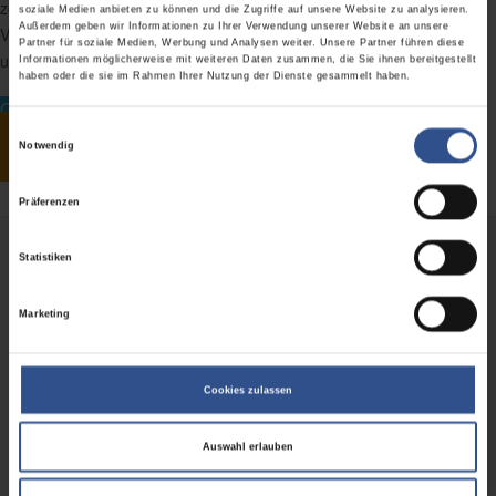
zeigen Ihnen was der Kundenbedarf ist und wie Sie Ihre
soziale Medien anbieten zu können und die Zugriffe auf unsere Website zu analysieren.
Außerdem geben wir Informationen zu Ihrer Verwendung unserer Website an unsere
Verkaufsprozesse dahingehend entscheidend verändern, erweitern
Partner für soziale Medien, Werbung und Analysen weiter. Unsere Partner führen diese
und verbessern können.
Informationen möglicherweise mit weiteren Daten zusammen, die Sie ihnen bereitgestellt
haben oder die sie im Rahmen Ihrer Nutzung der Dienste gesammelt haben.
OMNICHANNEL SALES EXCELLENCE
Einwilligungsauswahl
Kontakt aufnehmen
Notwendig
Präferenzen
Statistiken
Marketing
Cookies zulassen
Auswahl erlauben